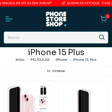
ELE EM ATÉ 6X SEM JUROS*
QUEIMA DE ESTOQUE · CASE ACRÍL
0
iPhone 15 Plus
Início
PELÍCULAS
iPhone
iPhone 15 Plus
Ordenar