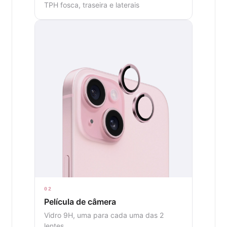
TPH fosca, traseira e laterais
02
Película de câmera
Vidro 9H, uma para cada uma das 2
lentes