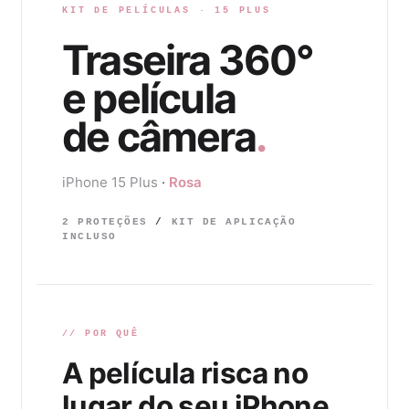
KIT DE PELÍCULAS · 15 PLUS
Traseira 360°
e película
de câmera
.
iPhone 15 Plus
·
Rosa
2 PROTEÇÕES
/
KIT DE APLICAÇÃO
INCLUSO
// POR QUÊ
A película risca no
lugar do seu iPhone