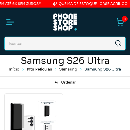
M ATÉ 6X SEM JUROS*
QUEIMA DE ESTOQUE · CASE ACRÍLICO
0
Samsung S26 Ultra
Início
Kits Películas
Samsung
Samsung S26 Ultra
Ordenar