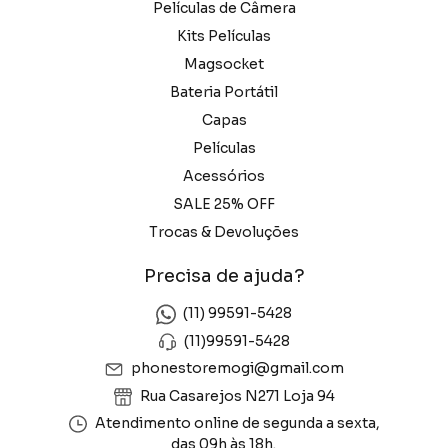
Películas de Câmera
Kits Películas
Magsocket
Bateria Portátil
Capas
Películas
Acessórios
SALE 25% OFF
Trocas & Devoluções
Precisa de ajuda?
(11) 99591-5428
(11)99591-5428
phonestoremogi@gmail.com
Rua Casarejos N271 Loja 94
Atendimento online de segunda a sexta,
das 09h às 18h.