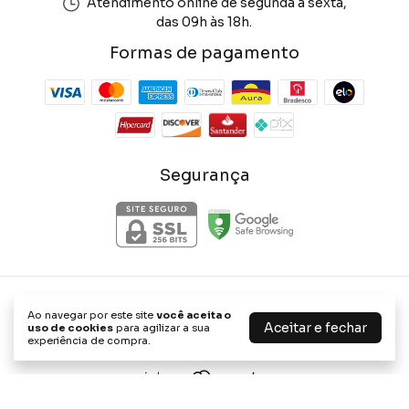
Atendimento online de segunda a sexta,
das 09h às 18h.
Formas de pagamento
Segurança
Phone Store Shop
Ao navegar por este site
você aceita o
©2026. Phone Store Shop - 47656898000114. Todos os direitos
Aceitar e fechar
uso de cookies
para agilizar a sua
reservados.
experiência de compra.