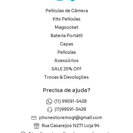
Películas de Câmera
Kits Películas
Magsocket
Bateria Portátil
Capas
Películas
Acessórios
SALE 25% OFF
Trocas & Devoluções
Precisa de ajuda?
(11) 99591-5428
(11)99591-5428
phonestoremogi@gmail.com
Rua Casarejos N271 Loja 94