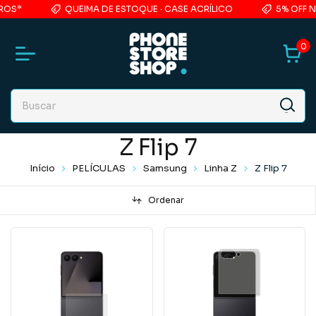
OS*
QUEIMA DE ESTOQUE · CASE ACRÍLICO
5% OFF NA
0
Z Flip 7
Início
PELÍCULAS
Samsung
Linha Z
Z Flip 7
Ordenar