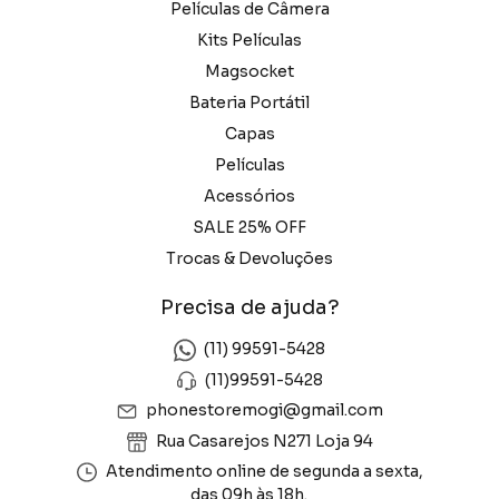
Películas de Câmera
Kits Películas
Magsocket
Bateria Portátil
Capas
Películas
Acessórios
SALE 25% OFF
Trocas & Devoluções
Precisa de ajuda?
(11) 99591-5428
(11)99591-5428
phonestoremogi@gmail.com
Rua Casarejos N271 Loja 94
Atendimento online de segunda a sexta,
das 09h às 18h.