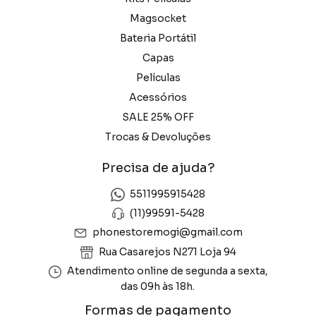
Magsocket
Bateria Portátil
Capas
Películas
Acessórios
SALE 25% OFF
Trocas & Devoluções
Precisa de ajuda?
5511995915428
(11)99591-5428
phonestoremogi@gmail.com
Rua Casarejos N271 Loja 94
Atendimento online de segunda a sexta,
das 09h às 18h.
Formas de pagamento