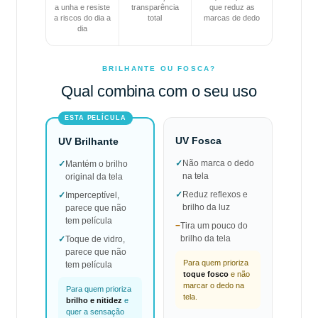
a unha e resiste
transparência
que reduz as
a riscos do dia a
total
marcas de dedo
dia
BRILHANTE OU FOSCA?
Qual combina com o seu uso
ESTA PELÍCULA
UV Fosca
UV Brilhante
✓
Não marca o dedo
✓
Mantém o brilho
na tela
original da tela
✓
Reduz reflexos e
✓
Imperceptível,
brilho da luz
parece que não
tem película
−
Tira um pouco do
brilho da tela
✓
Toque de vidro,
parece que não
Para quem prioriza
tem película
toque fosco
e não
marcar o dedo na
Para quem prioriza
tela.
brilho e nitidez
e
quer a sensação