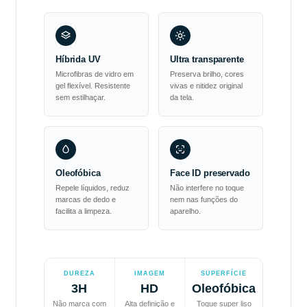
Híbrida UV
Ultra transparente
Microfibras de vidro em
Preserva brilho, cores
gel flexível. Resistente
vivas e nitidez original
sem estilhaçar.
da tela.
Oleofóbica
Face ID preservado
Repele líquidos, reduz
Não interfere no toque
marcas de dedo e
nem nas funções do
facilita a limpeza.
aparelho.
DUREZA
IMAGEM
SUPERFÍCIE
3H
HD
Oleofóbica
Não marca com
Alta definição e
Toque super liso