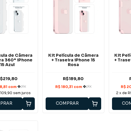
ícula de Câmera
Kit Película de Câmera
Kit Pel
ira 360° iPhone
+ Traseira iPhone 15
+ Trase
15 Azul
Rosa
$219,80
R$189,80
109,90
sem juros
2
x de
R
PRAR
COMPRAR
CO