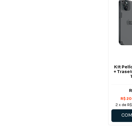
Kit Pel
+ Trase
R
2
x de
R$
COM