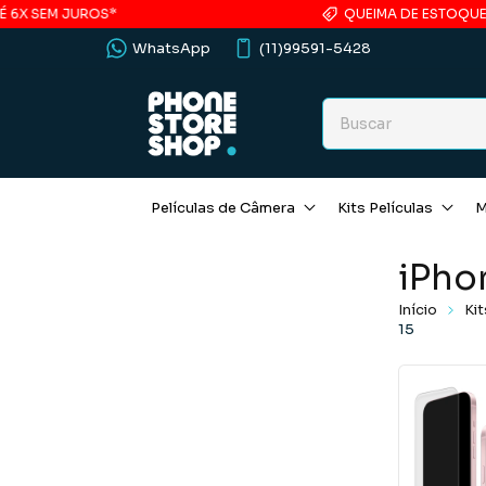
X SEM JUROS*
QUEIMA DE ESTOQUE · CA
WhatsApp
(11)99591-5428
Películas de Câmera
Kits Películas
M
iPho
Início
Kit
15