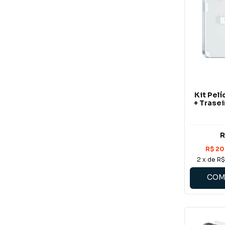
Kit Pel
+ Trase
R
2
x de
R$
COM