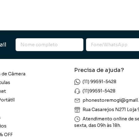
ail
Precisa de ajuda?
s de Câmera
(11) 99591-5428
culas
(11)99591-5428
ket
ortátil
phonestoremogi@gmail
Rua Casarejos N271 Loja 
s
Atendimento online de s
sexta, das 09h às 18h.
ios
% OFF