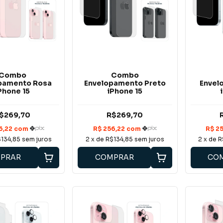
Combo
Combo
pamento Rosa
Envelopamento Preto
Envel
Phone 15
iPhone 15
$269,70
R$269,70
134,85
sem juros
2
x de
R$134,85
sem juros
2
x de
R
PRAR
COMPRAR
CO