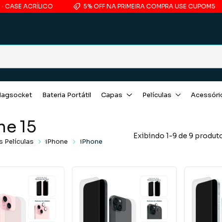
SE ACRÍLICO
5% OFF NA PRIMEIRA COMPRA USE CUPOM5
agsocket
Bateria Portátil
Capas
Películas
Acessóri
ne 15
Exibindo 1-9 de 9 produt
s Películas
iPhone
iPhone