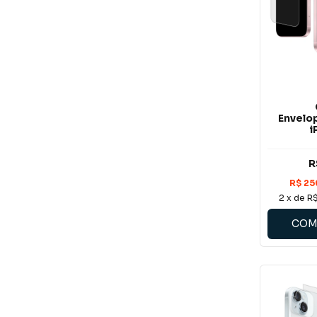
Envelo
i
R
2
x de
R$
COM