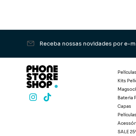
Receba nossas novidades por e-m
Película
Kits Pelí
Magsoc
Bateria P
Capas
Película
Acessór
SALE 25