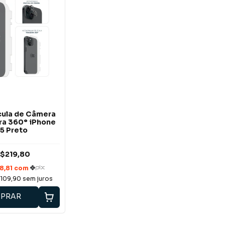
ícula de Câmera
ira 360° iPhone
15 Preto
$219,80
109,90
sem juros
PRAR