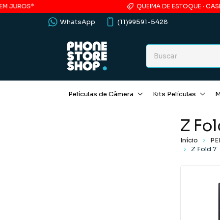
JUROS*
QUEIMA DE ESTOQUE · CASE ACR
WhatsApp
(11)99591-5428
Películas de Câmera
Kits Películas
M
Z Fol
Início
PE
Z Fold 7