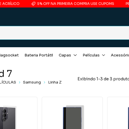
ÍLICO
5% OFF NA PRIMEIRA COMPRA USE CUPOM5
PELÍCU
agsocket
Bateria Portátil
Capas
Películas
Acessóri
d 7
Exibindo 1-3 de 3 produt
LÍCULAS
Samsung
Linha Z