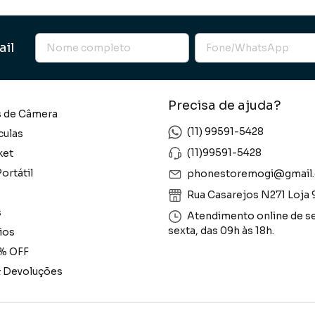
ail
Precisa de ajuda?
s de Câmera
(11) 99591-5428
culas
(11)99591-5428
ket
ortátil
phonestoremogi@gmail
Rua Casarejos N271 Loja 
s
Atendimento online de s
sexta, das 09h às 18h.
ios
% OFF
& Devoluções