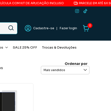
LA COM KIT DE APLICAÇÃO INCLUSO
PARCELE EM ATÉ 6X SEM 
0
Cadastre-se
|
Fazer login
os
SALE 25% OFF
Trocas & Devoluções
Ordenar por
os