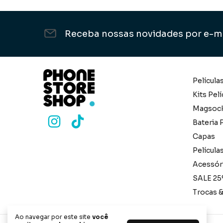
Receba nossas novidades por e-m
Película
Kits Pelí
Magsoc
Bateria P
Capas
Película
Acessór
SALE 25
Trocas 
Ao navegar por este site
você