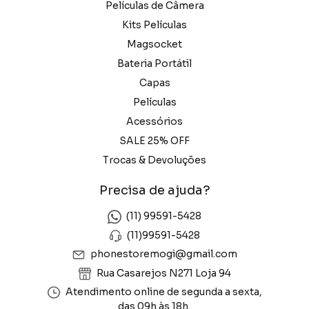
Películas de Câmera
Kits Películas
Magsocket
Bateria Portátil
Capas
Películas
Acessórios
SALE 25% OFF
Trocas & Devoluções
Precisa de ajuda?
(11) 99591-5428
(11)99591-5428
phonestoremogi@gmail.com
Rua Casarejos N271 Loja 94
Atendimento online de segunda a sexta,
das 09h às 18h.