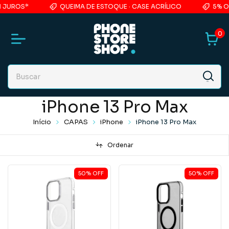
 JUROS*
QUEIMA DE ESTOQUE · CASE ACRÍLICO
5% OF
0
iPhone 13 Pro Max
Início
CAPAS
iPhone
iPhone 13 Pro Max
Ordenar
50
%
OFF
50
%
OFF