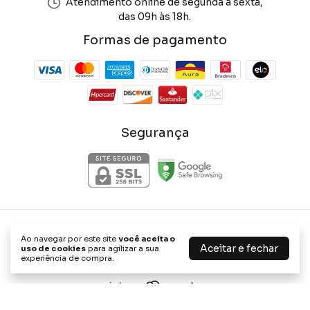
Atendimento online de segunda a sexta,
das 09h às 18h.
Formas de pagamento
Segurança
Phone Store Shop
Ao navegar por este site
você aceita o
©2026. Phone Store Shop - 47656898000114. Todos os direitos
Aceitar e fechar
uso de cookies
para agilizar a sua
reservados.
experiência de compra.