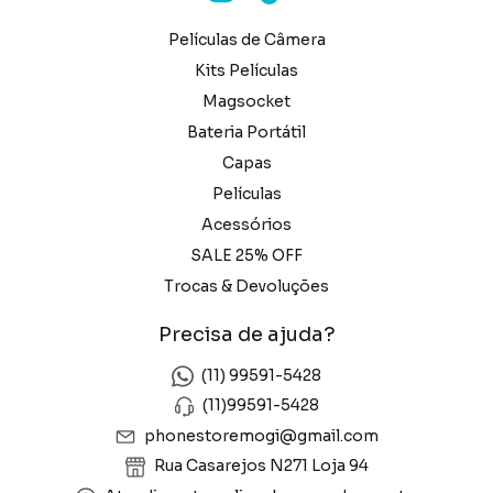
Películas de Câmera
Kits Películas
Magsocket
Bateria Portátil
Capas
Películas
Acessórios
SALE 25% OFF
Trocas & Devoluções
Precisa de ajuda?
(11) 99591-5428
(11)99591-5428
phonestoremogi@gmail.com
Rua Casarejos N271 Loja 94