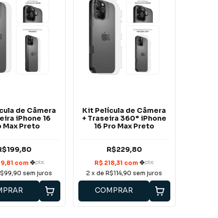
ícula de Câmera
Kit Película de Câmera
eira iPhone 16
+ Traseira 360° iPhone
o Max Preto
16 Pro Max Preto
R$199,80
R$229,80
$99,90
sem juros
2
x de
R$114,90
sem juros
MPRAR
COMPRAR