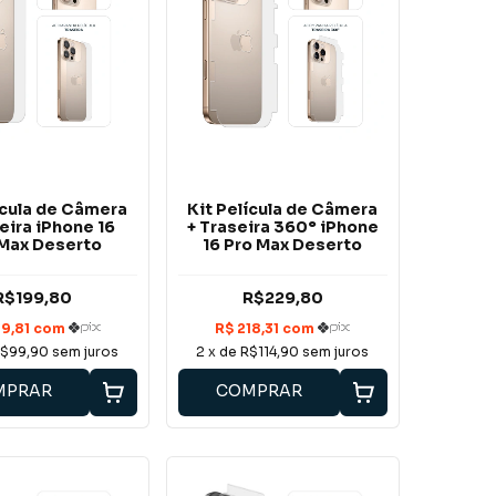
ícula de Câmera
Kit Película de Câmera
eira iPhone 16
+ Traseira 360° iPhone
Max Deserto
16 Pro Max Deserto
R$199,80
R$229,80
$99,90
sem juros
2
x de
R$114,90
sem juros
MPRAR
COMPRAR