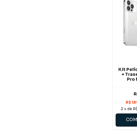
Kit Pel
+ Tras
Pro 
R
2
x de
R
COM