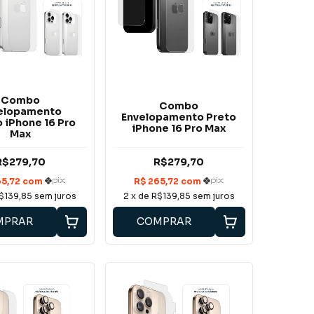
Combo
Combo
elopamento
Envelopamento Preto
 iPhone 16 Pro
iPhone 16 Pro Max
Max
R$279,70
R$279,70
$139,85
sem juros
2
x de
R$139,85
sem juros
MPRAR
COMPRAR