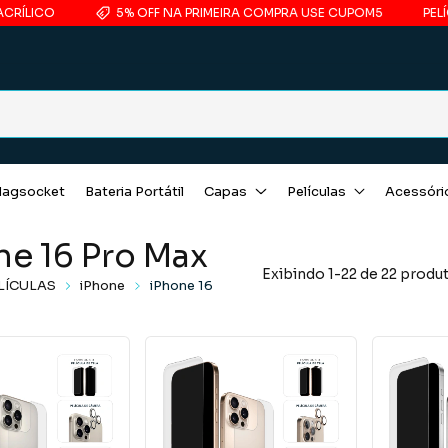
5% OFF NA PRIMEIRA COMPRA USE CUPOM5
PELÍCULA COM
agsocket
Bateria Portátil
Capas
Películas
Acessóri
ne 16 Pro Max
Exibindo 1-22 de 22 produ
LÍCULAS
iPhone
iPhone 16