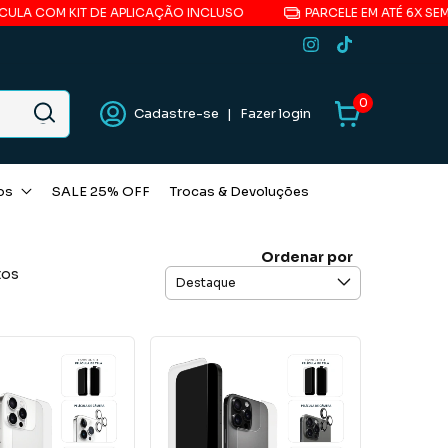
 KIT DE APLICAÇÃO INCLUSO
PARCELE EM ATÉ 6X SEM JUROS*
0
Cadastre-se
|
Fazer login
os
SALE 25% OFF
Trocas & Devoluções
Ordenar por
tos