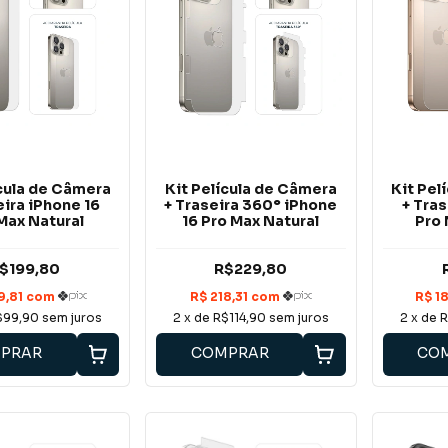
ícula de Câmera
Kit Película de Câmera
Kit Pel
eira iPhone 16
+ Traseira 360° iPhone
+ Tras
Max Natural
16 Pro Max Natural
Pro 
$199,80
R$229,80
$99,90
sem juros
2
x de
R$114,90
sem juros
2
x de
R
PRAR
COMPRAR
CO