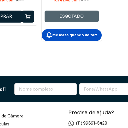
PRAR
ESGOTADO
Me avise quando voltar!
ail
Precisa de ajuda?
s de Câmera
(11) 99591-5428
culas