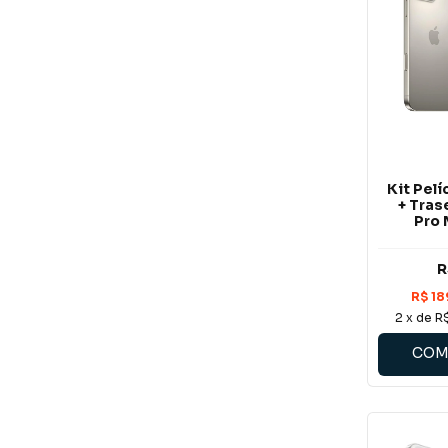
Kit Pel
+ Tras
Pro 
R
2
x de
R
COM