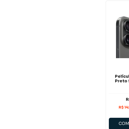
Pelíc
Preto 
R
COM