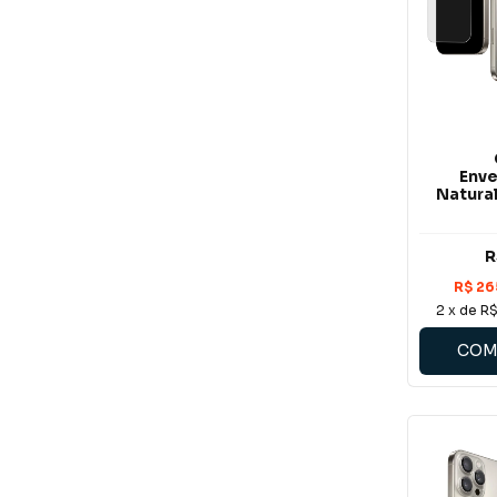
Env
Natural
R
2
x de
R$
COM