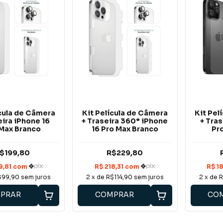
ícula de Câmera
Kit Película de Câmera
Kit Pel
eira iPhone 16
+ Traseira 360° iPhone
+ Tras
Max Branco
16 Pro Max Branco
Pr
$199,80
R$229,80
$99,90
sem juros
2
x de
R$114,90
sem juros
2
x de
R
PRAR
COMPRAR
CO