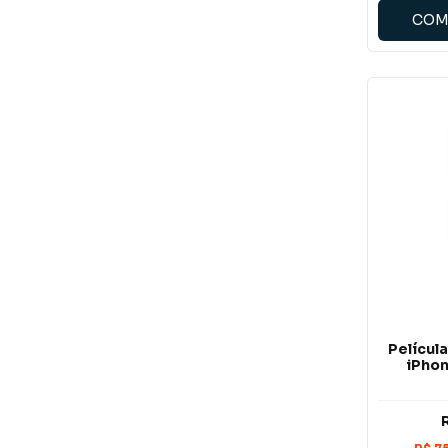
COM
Películ
iPhon