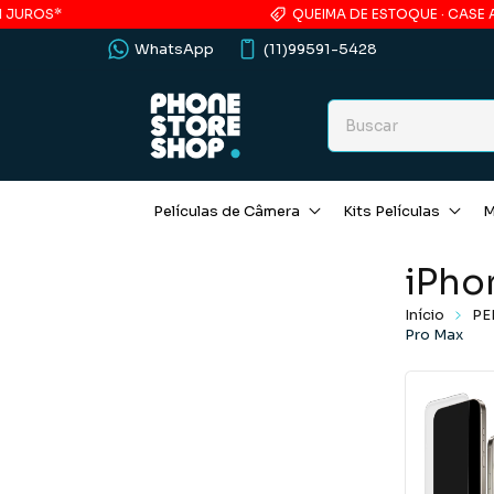
QUEIMA DE ESTOQUE · CASE ACRÍLICO
WhatsApp
(11)99591-5428
Películas de Câmera
Kits Películas
M
iPho
Início
PE
Pro Max