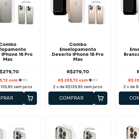
Combo
Combo
elopamento
Envelopamento
Env
 iPhone 16 Pro
Deserto iPhone 16 Pro
Branco
Max
Max
$279,70
R$279,70
139,85
sem juros
2
x de
R$139,85
sem juros
2
x de
R
PRAR
COMPRAR
CO