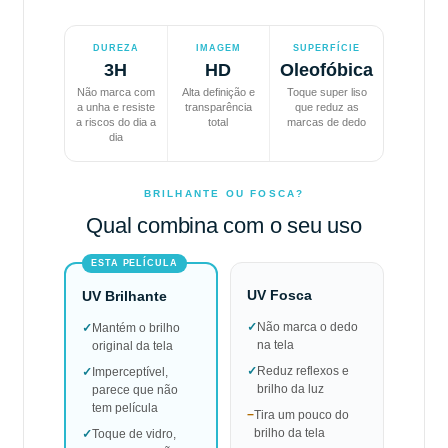
DUREZA
IMAGEM
SUPERFÍCIE
3H
HD
Oleofóbica
Não marca com
Alta definição e
Toque super liso
a unha e resiste
transparência
que reduz as
a riscos do dia a
total
marcas de dedo
dia
BRILHANTE OU FOSCA?
Qual combina com o seu uso
ESTA PELÍCULA
UV Fosca
UV Brilhante
✓
Não marca o dedo
✓
Mantém o brilho
na tela
original da tela
✓
Reduz reflexos e
✓
Imperceptível,
brilho da luz
parece que não
tem película
−
Tira um pouco do
brilho da tela
✓
Toque de vidro,