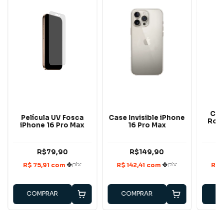
Cas
Película UV Fosca
Case Invisible iPhone
Rosa
iPhone 16 Pro Max
16 Pro Max
R$79,90
R$149,90
COMPRAR
COMPRAR
C