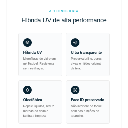
A TECNOLOGIA
Híbrida UV de alta performance
Híbrida UV
Ultra transparente
Microfibras de vidro em
Preserva brilho, cores
gel flexível. Resistente
vivas e nitidez original
sem estilhaçar.
da tela.
Oleofóbica
Face ID preservado
Repele líquidos, reduz
Não interfere no toque
marcas de dedo e
nem nas funções do
facilita a limpeza.
aparelho.