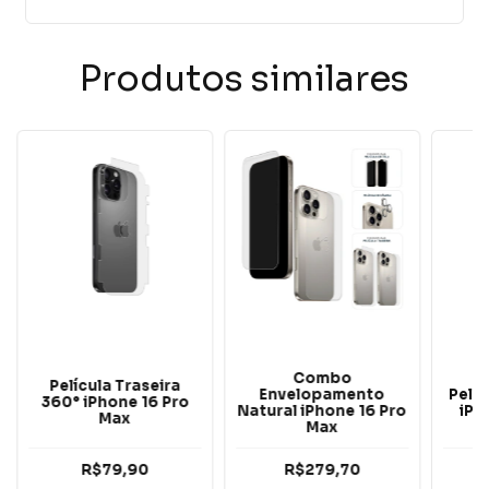
Produtos similares
Combo
Película Traseira
Envelopamento
Pelíc
360° iPhone 16 Pro
Natural iPhone 16 Pro
iPh
Max
Max
R$79,90
R$279,70