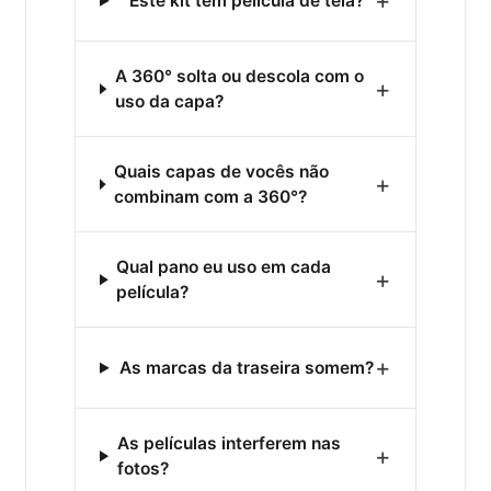
+
Este kit tem película de tela?
A 360° solta ou descola com o
+
uso da capa?
Quais capas de vocês não
+
combinam com a 360°?
Qual pano eu uso em cada
+
película?
+
As marcas da traseira somem?
As películas interferem nas
+
fotos?