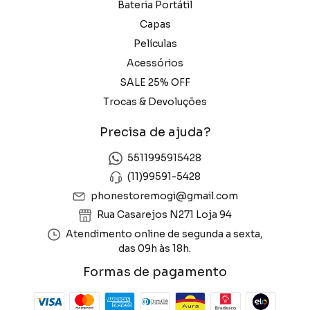
Bateria Portátil
Capas
Películas
Acessórios
SALE 25% OFF
Trocas & Devoluções
Precisa de ajuda?
5511995915428
(11)99591-5428
phonestoremogi@gmail.com
Rua Casarejos N271 Loja 94
Atendimento online de segunda a sexta,
das 09h às 18h.
Formas de pagamento