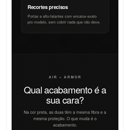
Recortes precisos
Portas e alto-falantes com encaixe exato
pro modelo, sem cobrir nada que não deve.
AIR × ARMOR
Qual acabamento é a
sua cara?
Na cor preta, as duas têm a mesma fibra e a
mesma proteção. O que muda é o
acabamento.