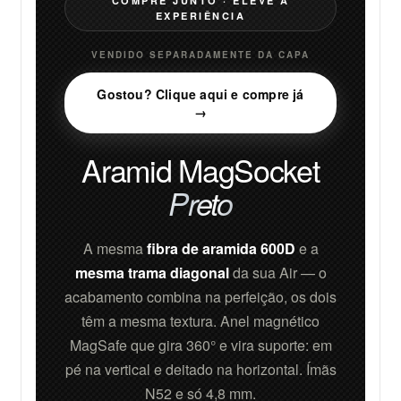
COMPRE JUNTO · ELEVE A
EXPERIÊNCIA
VENDIDO SEPARADAMENTE DA CAPA
Gostou? Clique aqui e compre já
→
Aramid MagSocket
Preto
A mesma
fibra de aramida 600D
e a
mesma trama diagonal
da sua Air — o
acabamento combina na perfeição, os dois
têm a mesma textura. Anel magnético
MagSafe que gira 360° e vira suporte: em
pé na vertical e deitado na horizontal. Ímãs
N52 e só 4,8 mm.