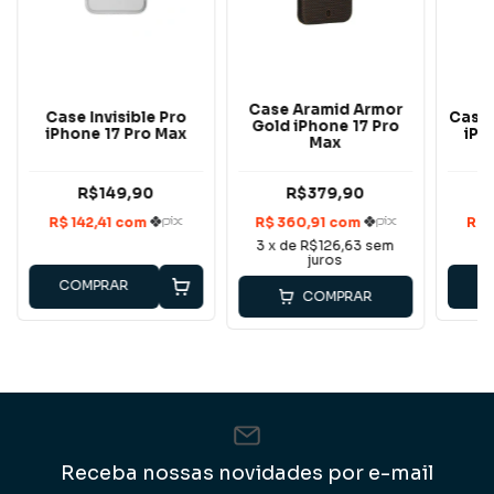
Case Aramid Armor
Case Invisible Pro
Case 
Gold iPhone 17 Pro
iPhone 17 Pro Max
iPh
Max
R$149,90
R$379,90
3
x de
R$126,63
sem
juros
COMPRAR
C
COMPRAR
Receba nossas novidades por e-mail