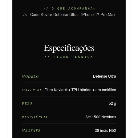
// O QUE ACOMPANHA
Case Kevlar Defense Ultra · iPhone 17 Pro Max
1×
Especificações
// FICHA TÉCNICA
Defense Ultra
MODELO
Fibra Kevlar® + TPU híbrido + aro metálico
MATERIAL
52 g
PESO
Até 1500 Newtons
RESISTÊNCIA
38 ímãs N52
MAGSAFE