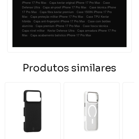
iPhone 17 Pro Max · Capa kevlar original iPhone 17 Pro Max · Case
Defense Ultra · Capa air-proof iPhone 17 Pro Max · Case técnica iPhone
17 Pro Max · Capa fibra kevlar premium · Case 1500N iPhone 17 Pro
Max · Capa proteção militar iPhone 17 Pro Max · Case TPU Kevlar
híbrida · Capa anti-fingerprint iPhone 17 Pro Max · Case com botões
alumínio · Capa premium iPhone 17 Pro Max · Case fosca técnica ·
Capa nível militar · Kevlar Defense Ultra · Capa armadura iPhone 17 Pro
Max · Capa acabamento balístico iPhone 17 Pro Max
Produtos similares