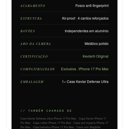
Fosco anti-fingerprint
ACABAMENTO
Air-proof · 4 cantos reforçados
ESTRUTURA
Independentes em alumínio
BOTÕES
Metálico polido
ARO DA CÂMERA
Kevlar® Original
CERTIFICAÇÃO
Exclusiva · iPhone 17 Pro Max
COMPATIBILIDADE
1× Case Kevlar Defense Ultra
EMBALAGEM
// TAMBÉM CHAMADO DE
Case Kevlar Defense Ultra iPhone 17 Pro Max · Capa Kevlar iPhone 17
Pro Max · Capa militar iPhone 17 Pro Max · Case anti impacto iPhone 17
Pro Max · Capa balística iPhone 17 Pro Max · Case com MagSafe