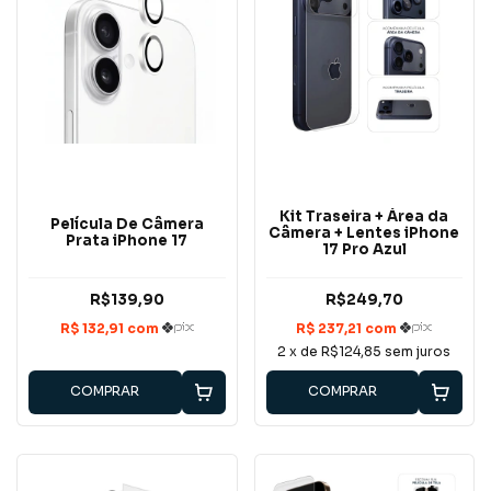
Kit Traseira + Área da
Película De Câmera
Câmera + Lentes iPhone
Prata iPhone 17
17 Pro Azul
R$139,90
R$249,70
2
x de
R$124,85
sem juros
COMPRAR
COMPRAR