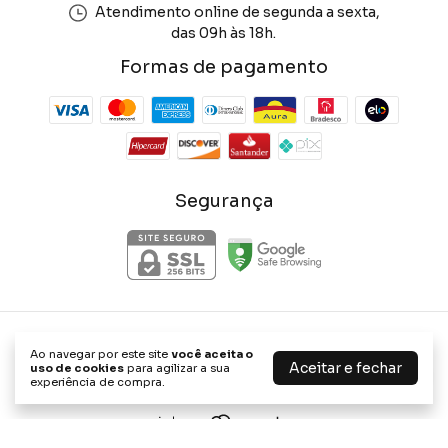
Atendimento online de segunda a sexta,
das 09h às 18h.
Formas de pagamento
Segurança
Phone Store Shop
Ao navegar por este site
você aceita o
Aceitar e fechar
©2026. Phone Store Shop - 47656898000114. Todos os direitos
uso de cookies
para agilizar a sua
reservados.
experiência de compra.