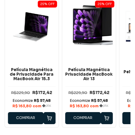
25
%
OFF
25
%
OFF
Película Magnética
Película Magnética
Pelí
de Privacidade Para
Privacidade MacBook
MacBook Air 15.3
Air 13
R$229,90
R$172,42
R$229,90
R$172,42
R$1
COMPRAR
COMPRAR
C