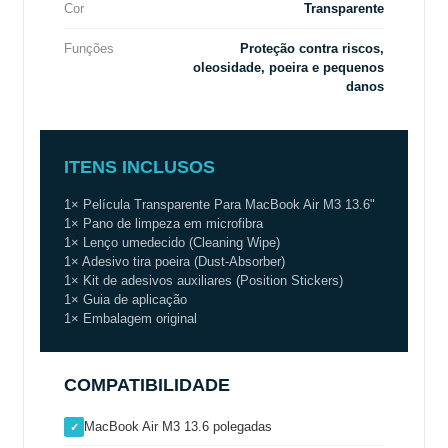
Cor
Transparente
Funções
Proteção contra riscos,
oleosidade, poeira e pequenos
danos
ITENS INCLUSOS
1× Película Transparente Para MacBook Air M3 13.6"
1× Pano de limpeza em microfibra
1× Lenço umedecido (Cleaning Wipe)
1× Adesivo tira poeira (Dust-Absorber)
1× Kit de adesivos auxiliares (Position Stickers)
1× Guia de aplicação
1× Embalagem original
COMPATIBILIDADE
MacBook Air M3 13.6 polegadas
✓