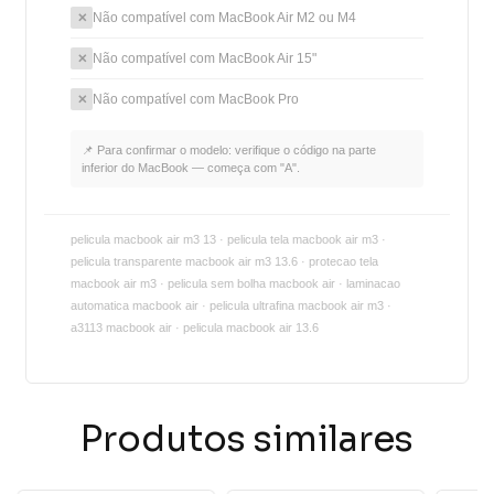
Não compatível com MacBook Air M2 ou M4
✕
Não compatível com MacBook Air 15"
✕
Não compatível com MacBook Pro
✕
📌 Para confirmar o modelo: verifique o código na parte
inferior do MacBook — começa com "A".
pelicula macbook air m3 13 · pelicula tela macbook air m3 ·
pelicula transparente macbook air m3 13.6 · protecao tela
macbook air m3 · pelicula sem bolha macbook air · laminacao
automatica macbook air · pelicula ultrafina macbook air m3 ·
a3113 macbook air · pelicula macbook air 13.6
Produtos similares