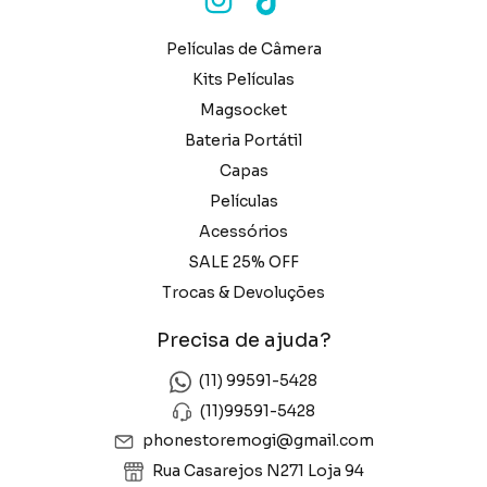
Películas de Câmera
Kits Películas
Magsocket
Bateria Portátil
Capas
Películas
Acessórios
SALE 25% OFF
Trocas & Devoluções
Precisa de ajuda?
(11) 99591-5428
(11)99591-5428
phonestoremogi@gmail.com
Rua Casarejos N271 Loja 94