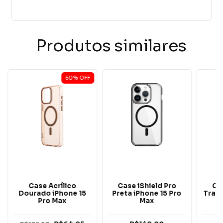
Produtos similares
50
%
OFF
Case Acrílico
Case iShield Pro
Ca
Dourado iPhone 15
Preta iPhone 15 Pro
Tran
Pro Max
Max