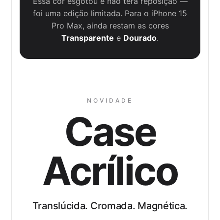
Essa cor esgotou e não terá reposição —
foi uma edição limitada. Para o iPhone 15
Pro Max, ainda restam as cores
Transparente
e
Dourado
.
NOVIDADE
Case
Acrílico
Translúcida. Cromada. Magnética.