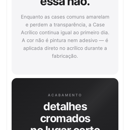
essa não.
Enquanto as cases comuns amarelam
e perdem a transparência, a Case
Acrílico continua igual ao primeiro dia.
A cor não é pintura nem adesivo — é
aplicada direto no acrílico durante a
fabricação.
ACABAMENTO
detalhes
cromados