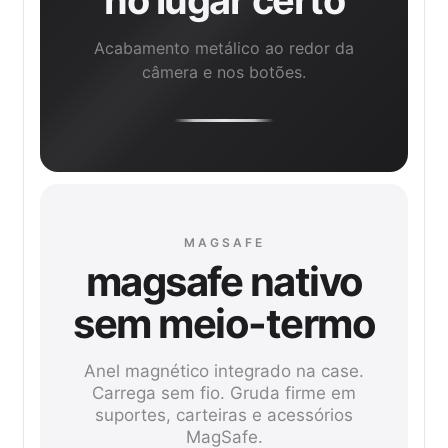
no lugar certo
Acabamento metálico ao redor da
câmera e nos botões.
MAGSAFE
magsafe nativo
sem meio-termo
Anel magnético integrado na case.
Carrega sem fio. Gruda firme em
suportes, carteiras e acessórios
MagSafe.