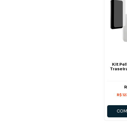
Kit Pel
Traseir
R
COM