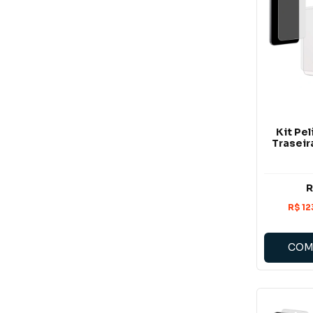
Kit Pel
Traseir
R
COM