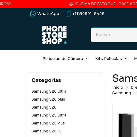
QUEIMA DE ESTOQUE · CASE ACRÍLICO
WhatsApp
(11)99591-5428
Películas de Câmera
Kits Películas
M
Sam
Categorias
Início
br
Samsung S26 Ultra
Samsung
Samsung S26 plus
Samsung S26
Samsung S25 Ultra
Samsung S25 Plus
Samsung S25 FE