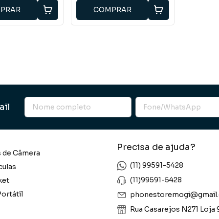
PRAR
COMPRAR
ail
Precisa de ajuda?
s de Câmera
(11) 99591-5428
culas
(11)99591-5428
ket
ortátil
phonestoremogi@gmail
Rua Casarejos N271 Loja 