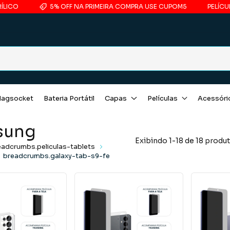
5% OFF NA PRIMEIRA COMPRA USE CUPOM5
PELÍCULA CO
agsocket
Bateria Portátil
Capas
Películas
Acessóri
sung
Exibindo 1-18 de 18 produ
eadcrumbs.peliculas-tablets
breadcrumbs.galaxy-tab-s9-fe