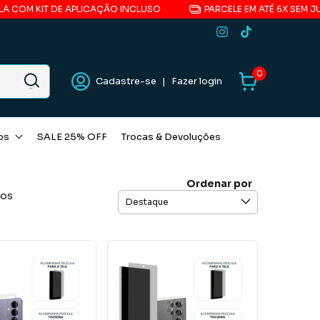
M KIT DE APLICAÇÃO INCLUSO
PARCELE EM ATÉ 6X SEM JUROS*
0
Cadastre-se
|
Fazer login
os
SALE 25% OFF
Trocas & Devoluções
Ordenar por
tos