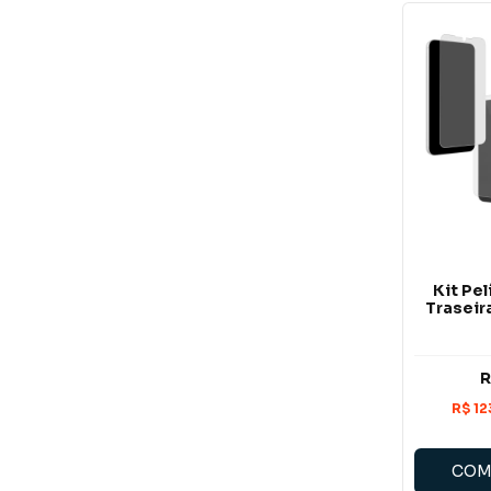
Kit Pel
Traseir
R
COM