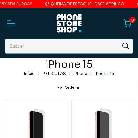
 SEM JUROS*
QUEIMA DE ESTOQUE · CASE ACRÍLICO
5
0
iPhone 15
Início
PELÍCULAS
iPhone
iPhone 15
Ordenar