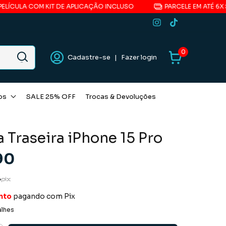
M KIT DE APLICAÇÃO INCLUSO
PARCELE EM ATÉ 6X SEM JUROS*
0
Cadastre-se
|
Fazer login
os
SALE 25% OFF
Trocas & Devoluções
a Traseira iPhone 15 Pro
90
nto
pagando com Pix
alhes