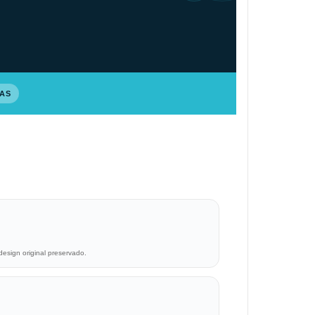
PAS
design original preservado.