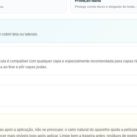
Proteção diária
pa.
Protege contra riscos e desgaste de bolso,
cobrir tela ou laterais.
película é compatível com qualquer capa e especialmente recomendada para capas ríg
 ao tirar e pôr capas justas.
 após a aplicação, não se preocupe: o calor natural do aparelho ajuda a películ
r mais visíveis logo após aplicar. Limpe bem a traseira antes: resíduos de poei