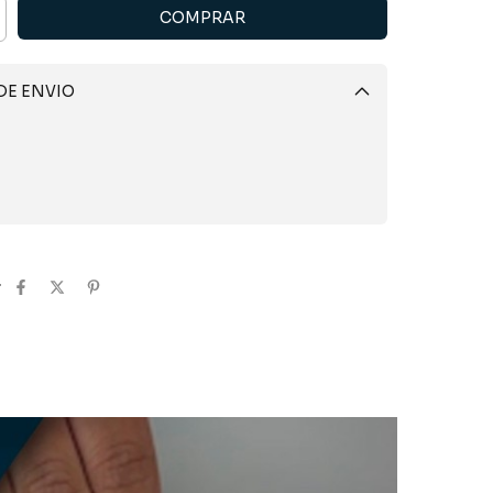
DE ENVIO
Alterar CEP
CALCULAR
r