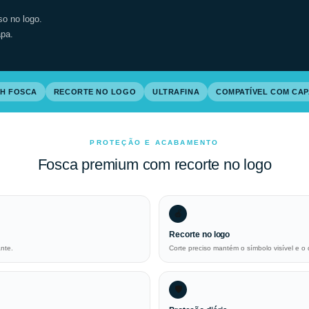
so no logo.
apa.
PH FOSCA
RECORTE NO LOGO
ULTRAFINA
COMPATÍVEL COM CA
PROTEÇÃO E ACABAMENTO
Fosca premium com recorte no logo
🍎
Recorte no logo
nte.
Corte preciso mantém o símbolo visível e o 
🛡️