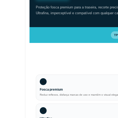
Proteção fosca premium para a traseira, recorte preci
Ultrafina, imperceptível e compatível com qualquer c
T
🌫️
Fosca premium
Reduz reflexos, disfarça marcas de uso e mantém o visual elega
📐