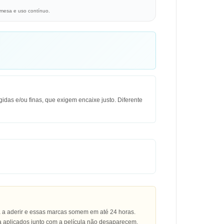
 mesa e uso contínuo.
idas e/ou finas, que exigem encaixe justo. Diferente
a a aderir e essas marcas somem em até 24 horas.
ra aplicados junto com a película não desaparecem.