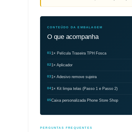
CONTEÚDO DA EMBALAGEM
O que acompanha
01
1× Película Traseira TPH Fosca
02
1× Aplicador
03
1× Adesivo remove sujeira
04
1× Kit limpa telas (Passo 1 e Passo 2)
05
Caixa personalizada Phone Store Shop
PERGUNTAS FREQUENTES