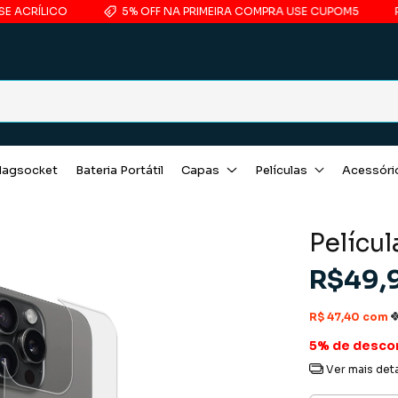
5% OFF NA PRIMEIRA COMPRA USE CUPOM5
PELÍCULA CO
agsocket
Bateria Portátil
Capas
Películas
Acessóri
Películ
R$49,
5% de desco
Ver mais det