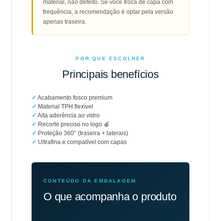
material, não defeito. Se você troca de capa com
frequência, a recomendação é optar pela versão
apenas traseira.
POR QUE ESCOLHER
Principais benefícios
✓
Acabamento fosco premium
✓
Material TPH flexível
✓
Alta aderência ao vidro
✓
Recorte preciso no logo 🍎
✓
Proteção 360° (traseira + laterais)
✓
Ultrafina e compatível com capas
CONTEÚDO DA EMBALAGEM
O que acompanha o produto