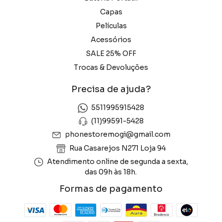
Capas
Películas
Acessórios
SALE 25% OFF
Trocas & Devoluções
Precisa de ajuda?
5511995915428
(11)99591-5428
phonestoremogi@gmail.com
Rua Casarejos N271 Loja 94
Atendimento online de segunda a sexta,
das 09h às 18h.
Formas de pagamento