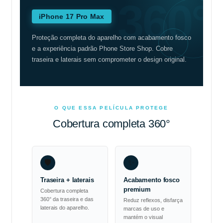
360°
iPhone 17 Pro Max
Proteção completa do aparelho com acabamento fosco
e a experiência padrão Phone Store Shop. Cobre
traseira e laterais sem comprometer o design original.
O QUE ESSA PELÍCULA PROTEGE
Cobertura completa 360°
🛡️
✨
Traseira + laterais
Acabamento fosco
premium
Cobertura completa
360° da traseira e das
Reduz reflexos, disfarça
laterais do aparelho.
marcas de uso e
mantém o visual