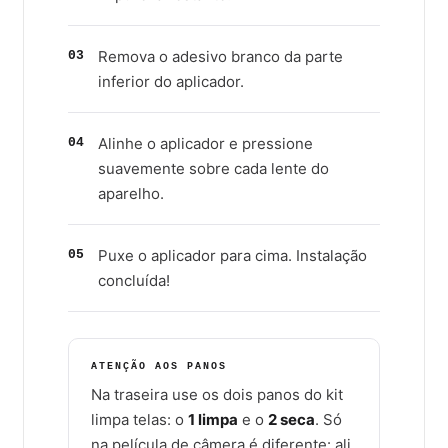
Remova o adesivo branco da parte
03
inferior do aplicador.
Alinhe o aplicador e pressione
04
suavemente sobre cada lente do
aparelho.
Puxe o aplicador para cima. Instalação
05
concluída!
ATENÇÃO AOS PANOS
Na traseira use os dois panos do kit
limpa telas: o
1 limpa
e o
2 seca
. Só
na película de câmera é diferente: ali