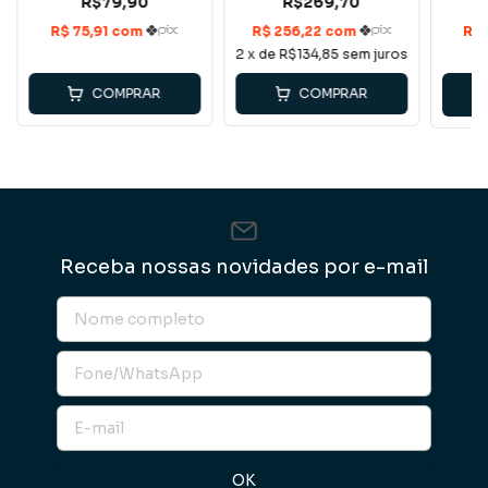
R$79,90
R$269,70
2
x de
R$134,85
sem juros
COMPRAR
COMPRAR
C
Receba nossas novidades por e-mail