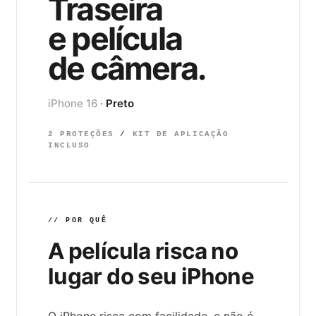
Traseira
e película
de câmera
.
iPhone 16
·
Preto
2 PROTEÇÕES
/
KIT DE APLICAÇÃO
INCLUSO
// POR QUÊ
A película risca no
lugar do seu iPhone
O iPhone risca com facilidade, e não é