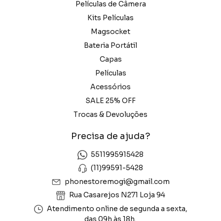
Películas de Câmera
Kits Películas
Magsocket
Bateria Portátil
Capas
Películas
Acessórios
SALE 25% OFF
Trocas & Devoluções
Precisa de ajuda?
5511995915428
(11)99591-5428
phonestoremogi@gmail.com
Rua Casarejos N271 Loja 94
Atendimento online de segunda a sexta,
das 09h às 18h.