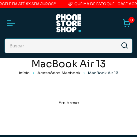
CELE EM ATÉ 6X SEM JUROS*
QUEIMA DE ESTOQUE · CASE ACRÍ
0
MacBook Air 13
Início
Acessórios Macbook
MacBook Air 13
Em breve